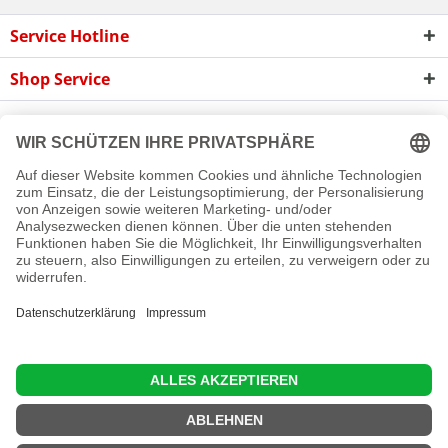
Service Hotline
Shop Service
Informationen
Newsletter
Cookie-Einstellungen
Newsletter
Reklamation
Kontakt
Versand und Zahlungsbedingungen
Rückgabe
© 2016 - 2026 Rollladen A bis Z GmbH
Diese Website benutzt Cookies, die für den technischen Betrieb
der Website erforderlich sind und stets gesetzt werden.
Andere Cookies, die den Komfort bei Benutzung dieser Website
erhöhen, der Direktwerbung dienen oder die Interaktion mit
anderen Websites und sozialen Netzwerken vereinfachen
sollen, werden nur mit Ihrer Zustimmung gesetzt.
Mehr Informationen