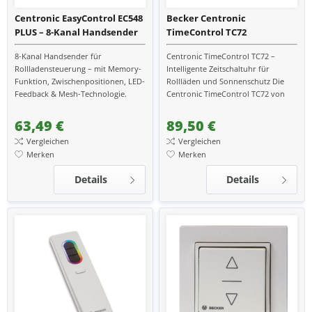
Centronic EasyControl EC548
Becker Centronic
PLUS – 8-Kanal Handsender
TimeControl TC72
für smarte
Zeitschaltuhr und
8-Kanal Handsender für
Centronic TimeControl TC72 –
Rollladensteuerung
Sonnenschutzsteuerung
Rollladensteuerung – mit Memory-
Intelligente Zeitschaltuhr für
Funktion, Zwischenpositionen, LED-
Rollläden und Sonnenschutz Die
Feedback & Mesh-Technologie.
Centronic TimeControl TC72 von
Ideal für Smart-Home-Systeme.
Becker ist die smarte
Steuerungslösung für Ihre...
63,49 €
89,50 €
Vergleichen
Vergleichen
Merken
Merken
Details
Details