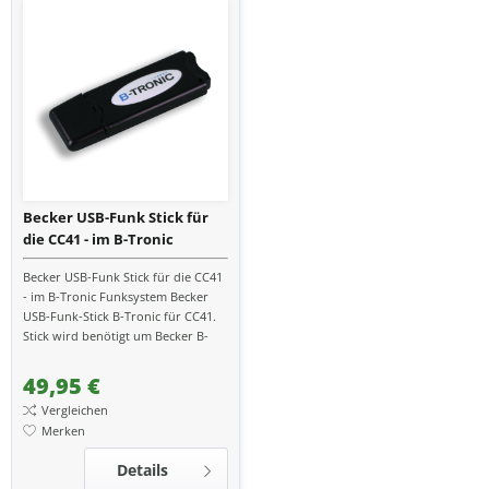
Becker USB-Funk Stick für
die CC41 - im B-Tronic
Funksystem
Becker USB-Funk Stick für die CC41
- im B-Tronic Funksystem Becker
USB-Funk-Stick B-Tronic für CC41.
Stick wird benötigt um Becker B-
Tronic / KNX-RF Funk Produkte
über die CC41...
49,95 €
Vergleichen
Merken
Details