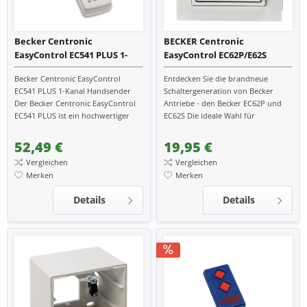
Becker Centronic
BECKER Centronic
EasyControl EC541 PLUS 1-
EasyControl EC62P/E62S
Kanal Handsender
Rollladenschalter /
Becker Centronic EasyControl
Entdecken Sie die brandneue
Rollladentaster für
EC541 PLUS 1-Kanal Handsender
Schaltergeneration von Becker
verdrahtete Antriebe
Der Becker Centronic EasyControl
Antriebe - den Becker EC62P und
EC541 PLUS ist ein hochwertiger
EC62S Die ideale Wahl für
und benutzerfreundlicher 1-Kanal-
verdrahtete Antriebe aller
Handsender, der...
Hersteller. Mit gewohnt...
52,49 €
19,95 €
Vergleichen
Vergleichen
Merken
Merken
Details
Details