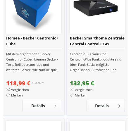
Homee - Becker Centronic+
Becker Smarthome Zentrale
Cube
Central Control CC41
Mit dem ergänzenden Becker
Centronic, B-Tronic und
Centronic+ Cube , können Becker-
CentronicPlus Funkprodukte sind
Tore, Rollladenantriebe und
über Funk-Sticks möglich.
weiteren Geräte, wie zum Beispiel
Organisation, Automation und
Funkempfänger für die Steckdose,
Bedienung von Rollläden,
kinderleicht mit dem...
Sonnenschutz, Dimm- und
118,99 €
132,95 €
128,99 €
Schaltaktoren,...
Vergleichen
Vergleichen
Merken
Merken
Details
Details