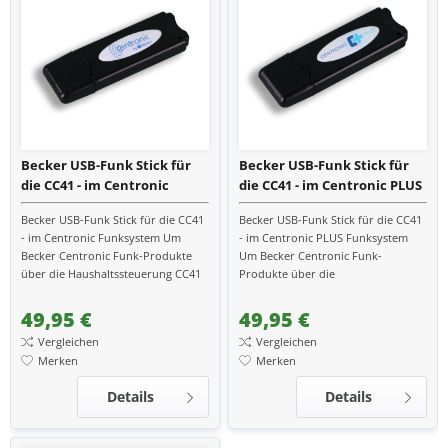
Becker USB-Funk Stick für
Becker USB-Funk Stick für
die CC41 - im Centronic
die CC41 - im Centronic PLUS
Funksystem
Funksystem
Becker USB-Funk Stick für die CC41
Becker USB-Funk Stick für die CC41
- im Centronic Funksystem Um
- im Centronic PLUS Funksystem
Becker Centronic Funk-Produkte
Um Becker Centronic Funk-
über die Haushaltssteuerung CC41
Produkte über die
zu bedienen, wird der Stick
Haushaltssteuerung CC41 zu
benötigt. Über einen...
bedienen, wird der Stick benötigt.
49,95 €
49,95 €
Über...
Vergleichen
Vergleichen
Merken
Merken
Details
Details