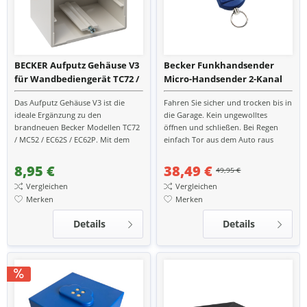
BECKER Aufputz Gehäuse V3
Becker Funkhandsender
für Wandbediengerät TC72 /
Micro-Handsender 2-Kanal
MC52 / EC62 P / EC62 S
für Beck-O-Tronic 5
Das Aufputz Gehäuse V3 ist die
Fahren Sie sicher und trocken bis in
Garagentorsteuerung
ideale Ergänzung zu den
die Garage. Kein ungewolltes
brandneuen Becker Modellen TC72
öffnen und schließen. Bei Regen
/ MC52 / EC62S / EC62P. Mit dem
einfach Tor aus dem Auto raus
Steuerungszubehör von Becker,
öffnen. Klein, handlich und für
hergestellt in Deutschland,...
jedes...
8,95 €
38,49 €
49,95 €
Vergleichen
Vergleichen
Merken
Merken
Details
Details