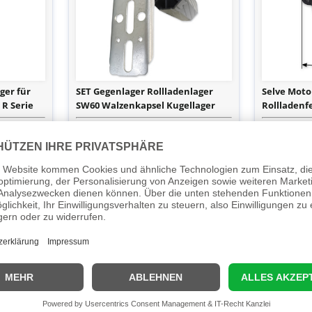
ger für
SET Gegenlager Rollladenlager
Selve Moto
 R Serie
SW60 Walzenkapsel Kugellager
Rollladenf
Fertigkastenlager
Das rundum sorglos Vorteilspaket : unser
Motorlager au
Kombipaket mit den gängigsten
Rollladenferti
Rollladenmontagekomponenten schlecht
Innenvierkan
hin - Selve Walzenkapsel passend zur
Stahlwelle SW60, Kugelllager...
7,77 €
10,95 €
Vergleichen
Vergleich
Merken
Merken
Details