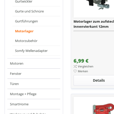
Gurtwickler
Gurte und Schnüre
Gurtführungen
Motorlager zum aufste
Innenvierkant 12mm
Motorlager
Motorzubehör
Somfy Wellenadapter
6,99 €
Motoren
Vergleichen
Merken
Fenster
Details
Türen
Montage + Pflege
SmartHome