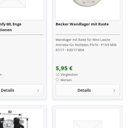
mfy ML Enge
Becker Wandlager mit Raste
tionen
Wandlager mit Raste für Mini-Lasche
Antriebe für Rollläden P5/16 - P13/9 M04
R7/17 - R20/17 M04
5,95 €
en
Vergleichen
Merken
Details
Details