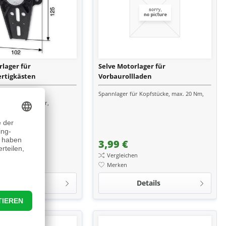
rlager für
Selve Motorlager für
ertigkästen
Vorbaurollladen
s Kunststoff für
Spannlager für Kopfstücke, max. 20 Nm,
gkästen, abrollbar,
t 12 mm
3,99 €
en
Vergleichen
Merken
Details
Details