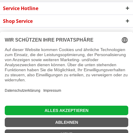
Service Hotline
Shop Service
Informationen
Newsletter
Cookie-Einstellungen
Newsletter
Reklamation
Kontakt
Versand und Zahlungsbedingungen
Rückgabe
© 2016 - 2026 Rollladen A bis Z GmbH
Diese Website benutzt Cookies, die für den technischen Betrieb
der Website erforderlich sind und stets gesetzt werden.
Andere Cookies, die den Komfort bei Benutzung dieser Website
erhöhen, der Direktwerbung dienen oder die Interaktion mit
anderen Websites und sozialen Netzwerken vereinfachen
sollen, werden nur mit Ihrer Zustimmung gesetzt.
Mehr Informationen