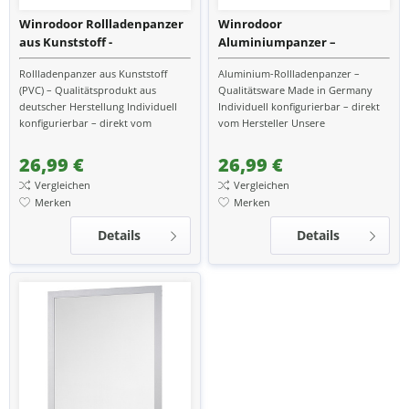
Winrodoor Rollladenpanzer
Winrodoor
aus Kunststoff -
Aluminiumpanzer –
Qualitätsrollladen Made in
Qualitätsrollladen Made in
Rollladenpanzer aus Kunststoff
Aluminium-Rollladenpanzer –
Germany
Germany Profilgrößen 37
(PVC) – Qualitätsprodukt aus
Qualitätsware Made in Germany
mm, 52 mm und 55 mm
deutscher Herstellung Individuell
Individuell konfigurierbar – direkt
konfigurierbar – direkt vom
vom Hersteller Unsere
Hersteller Unsere PVC-
Aluminiumpanzer stehen für
Rollladenpanzer bieten eine...
höchste Stabilität, langlebige...
26,99 €
26,99 €
Vergleichen
Vergleichen
Merken
Merken
Details
Details