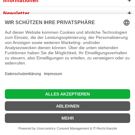
Informationen
Newsletter
Cookie-Einstellungen
Newsletter
Reklamation
Kontakt
Versand und Zahlungsbedingungen
Rückgabe
© 2016 - 2026 Rollladen A bis Z GmbH
Diese Website benutzt Cookies, die für den technischen Betrieb
der Website erforderlich sind und stets gesetzt werden.
Andere Cookies, die den Komfort bei Benutzung dieser Website
erhöhen, der Direktwerbung dienen oder die Interaktion mit
anderen Websites und sozialen Netzwerken vereinfachen
sollen, werden nur mit Ihrer Zustimmung gesetzt.
Mehr Informationen
Ablehnen
Alle akzeptieren
Konfigurieren