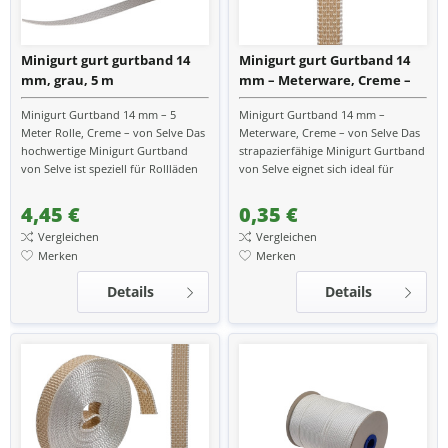
Minigurt gurt gurtband 14
Minigurt gurt Gurtband 14
mm, grau, 5 m
mm – Meterware, Creme –
von Selve
Minigurt Gurtband 14 mm – 5
Minigurt Gurtband 14 mm –
Meter Rolle, Creme – von Selve Das
Meterware, Creme – von Selve Das
hochwertige Minigurt Gurtband
strapazierfähige Minigurt Gurtband
von Selve ist speziell für Rollläden
von Selve eignet sich ideal für
mit einer Gurtbreite von 14 mm
Rollläden mit einer Gurtführung
geeignet. Mit...
von 14 mm. Als...
4,45 €
0,35 €
Vergleichen
Vergleichen
Merken
Merken
Details
Details