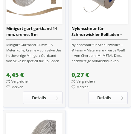
Minigurt gurt gurtband 14
Nylonschnur für
mm, creme, 5 m
Schnurwickler Rollladen –
4 mm Stärke – Farbe Weiß –
Minigurt Gurtband 14 mm – 5
Nylonschnur für Schnurwickler –
Meterware
Meter Rolle, Creme – von Selve Das
Ø 4 mm – Meterware – Farbe Weiß
hochwertige Minigurt Gurtband
– von Cherubini MI-METAL Diese
von Selve ist speziell für Rollläden
hochwertige Nylonschnur von
mit einer Gurtbreite von 14 mm
Cherubini MI-METAL ist speziell für
geeignet. Mit...
den Einsatz in...
4,45 €
0,27 €
Vergleichen
Vergleichen
Merken
Merken
Details
Details