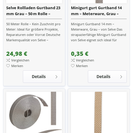
Selve Rollladen Gurtband 23
Minigurt gurt Gurtband 14
mm Grau – 50 m Rolle –
mm – Meterware, Grau –
Hochwertiges
von Selve
50 Meter Rolle – Kein Zuschnitt pro
Minigurt Gurtband 14 mm –
Rollladengurtband für
Meter: Ideal für größere Projekte,
Meterware, Grau – von Selve Das
Gurtwickler, M
Reparaturen oder Vorrat Deutsche
strapazierfähige Minigurt Gurtband
Markenqualität von Selve –
von Selve eignet sich ideal für
Bekannt für langlebige und
Rollläden mit einer Gurtführung
zuverlässige...
von 14 mm. Als...
24,98 €
0,35 €
Vergleichen
Vergleichen
Merken
Merken
Details
Details