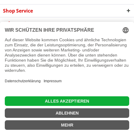
Shop Service
Informationen
Newsletter
Cookie-Einstellungen
Newsletter
Reklamation
Kontakt
Versand und Zahlungsbedingungen
Rückgabe
© 2016 - 2026 Rollladen A bis Z GmbH
Diese Website benutzt Cookies, die für den technischen Betrieb
der Website erforderlich sind und stets gesetzt werden.
Andere Cookies, die den Komfort bei Benutzung dieser Website
erhöhen, der Direktwerbung dienen oder die Interaktion mit
anderen Websites und sozialen Netzwerken vereinfachen
sollen, werden nur mit Ihrer Zustimmung gesetzt.
Mehr Informationen
Ablehnen
Alle akzeptieren
Konfigurieren