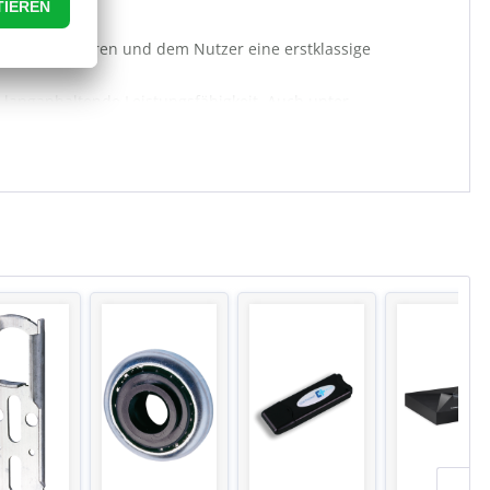
ologien basieren und dem Nutzer eine erstklassige
e langanhaltende Leistungsfähigkeit. Auch unter
 die Becker Produkte.
 Fragen oder Problemen gut beraten sind.
ieeffizienz steigern und den entstehenden ökologischen
teuerungstechnik. Lassen Sie sich jetzt mit diesem