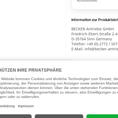
40300000060
Information zur Produktsi
BECKER-Antriebe GmbH
Friedrich-Ebert-Straße 2-4
D-35764 Sinn Germany
Telefon: +49 (0) 2772 / 507
E-Mail: info@becker-antr
den haben sich ebenfalls angesehen
yControl EC62P/E62S Rollladenschalter / Rolllade
er Antriebe - den Becker EC62P und EC62S
. Mit gewohnt herausragender Qualität und einem unschlagbaren Pre
e Effizienz. Profitieren Sie jetzt von den neuen Schaltern, welche 