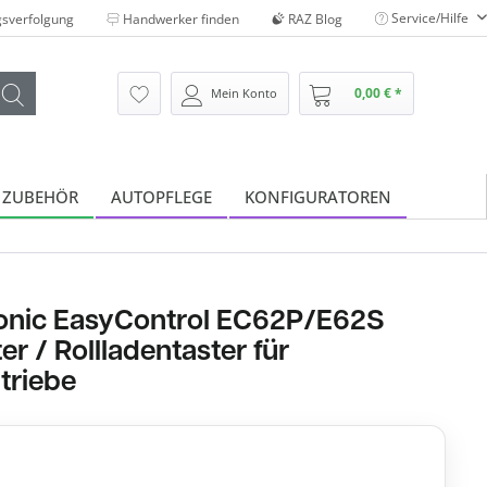
Service/Hilfe
sverfolgung
Handwerker finden
RAZ Blog
0,00 € *
Mein Konto
 ZUBEHÖR
AUTOPFLEGE
KONFIGURATOREN
onic EasyControl EC62P/E62S
er / Rollladentaster für
triebe