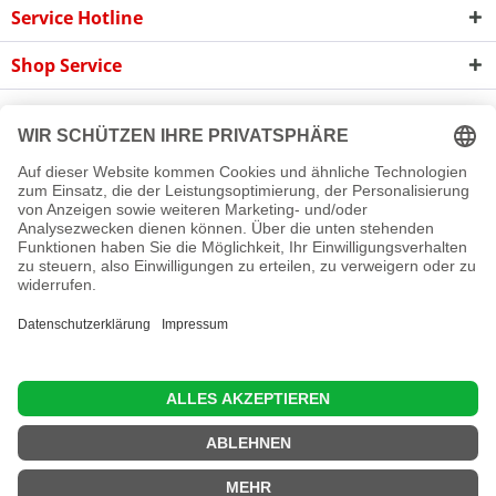
Service Hotline
Shop Service
Informationen
Newsletter
Cookie-Einstellungen
Newsletter
Reklamation
Kontakt
Versand und Zahlungsbedingungen
Rückgabe
© 2016 - 2026 Rollladen A bis Z GmbH
Diese Website benutzt Cookies, die für den technischen Betrieb
der Website erforderlich sind und stets gesetzt werden.
Andere Cookies, die den Komfort bei Benutzung dieser Website
erhöhen, der Direktwerbung dienen oder die Interaktion mit
anderen Websites und sozialen Netzwerken vereinfachen
sollen, werden nur mit Ihrer Zustimmung gesetzt.
Mehr Informationen