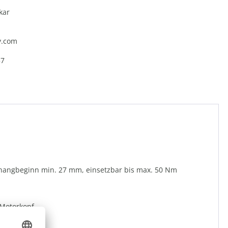
kar
y.com
57
 Behangbeginn min. 27 mm, einsetzbar bis max. 50 Nm
 Motorkopf.