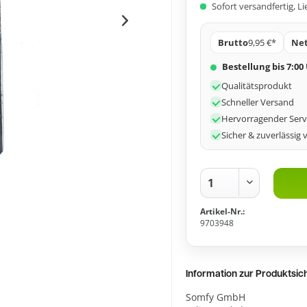
Sofort versandfertig, Li
Brutto
9,95 €*
Ne
Bestellung bis 7:00
Qualitätsprodukt
Schneller Versand
Hervorragender Serv
Sicher & zuverlässig 
Artikel-Nr.:
9703948
Information zur Produktsi
Somfy GmbH