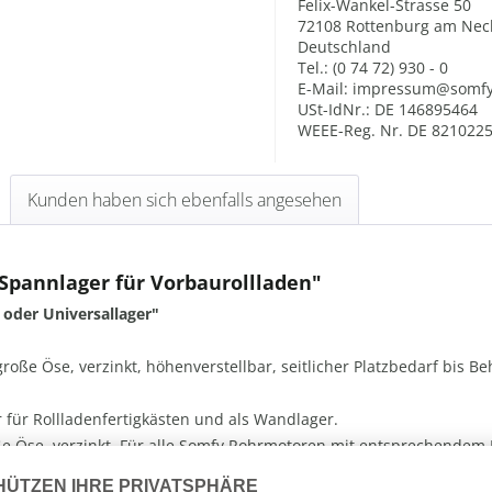
Felix-Wankel-Strasse 50
72108 Rottenburg am Nec
Deutschland
Tel.: (0 74 72) 930 - 0
E-Mail: impressum@somf
USt-IdNr.: DE 146895464
WEEE-Reg. Nr. DE 821022
Kunden haben sich ebenfalls angesehen
Spannlager für Vorbaurollladen"
oder Universallager"
 große Öse, verzinkt, höhenverstellbar, seitlicher Platzbedarf bis
r für Rollladenfertigkästen und als Wandlager.
roße Öse, verzinkt. Für alle Somfy Rohrmotoren mit entsprechendem