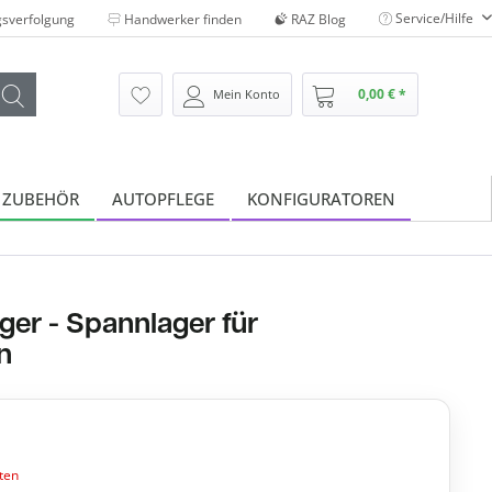
Service/Hilfe
sverfolgung
Handwerker finden
RAZ Blog
0,00 € *
Mein Konto
 ZUBEHÖR
AUTOPFLEGE
KONFIGURATOREN
er - Spannlager für
n
ten