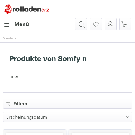
Menü
Somfy n
Produkte von Somfy n
hi er
Filtern