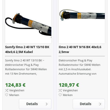
Somfy Ilmo 2 40 WT 13/10 BK
Ilmo 2 40 WT 9/16 BK 40x0,6
40x0,6 2,5M Kabel
2,5mw
Somfy Ilmo 2 40 WT 13/10 BK –
Elektronischer Plug & Play
elektronischer Plug & Play
Rollladenmotor für SW40 Wellen
Rollladenmotor für SW40 Wellen
mit 2,5 m Anschlusskabel.
mit 13 Nm Drehmoment,
Automatische Erkennung von
automatischer Endlagenerkennung,
Endlagen und Drehrichtung,
Hinderniserkennung,...
Hinderniserkennung,
124,83 €
120,97 €
Festfrierschutz und...
Vergleichen
Vergleichen
Merken
Merken
Details
Details