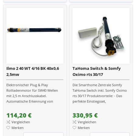
Ilmo 2 40 WT 4/16 BK 40x0,6
TaHoma Switch & Somfy
2,5mw
Oximo rts 30/17
Elektronischer Plug & Play
Die Smarthome Zentrale Somfy
Rollladenmotor für SW40 Wellen
TaHoma Switch inkl. Somfy Oximo
mit 2,5 m Anschlusskabel.
rts 30/17 Produktvorteile: - Das
Automatische Erkennung von
perfekte Einstiegsset,
Endlagen und Drehrichtung,
Smarthomezentrale und Motor -
Hinderniserkennung,
Verwandle dein zu Hause smart...
114,20 €
330,95 €
Festfrierschutz und...
Vergleichen
Vergleichen
Merken
Merken