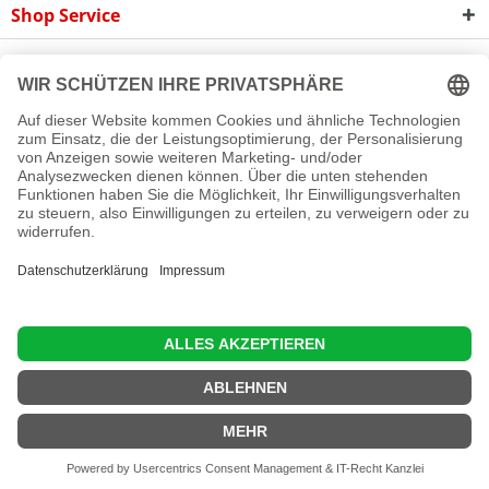
Shop Service
Informationen
Newsletter
Cookie-Einstellungen
Newsletter
Reklamation
Kontakt
Versand und Zahlungsbedingungen
Rückgabe
© 2016 - 2026 Rollladen A bis Z GmbH
Diese Website benutzt Cookies, die für den technischen Betrieb
der Website erforderlich sind und stets gesetzt werden.
Andere Cookies, die den Komfort bei Benutzung dieser Website
erhöhen, der Direktwerbung dienen oder die Interaktion mit
anderen Websites und sozialen Netzwerken vereinfachen
sollen, werden nur mit Ihrer Zustimmung gesetzt.
Mehr Informationen
Ablehnen
Alle akzeptieren
Konfigurieren