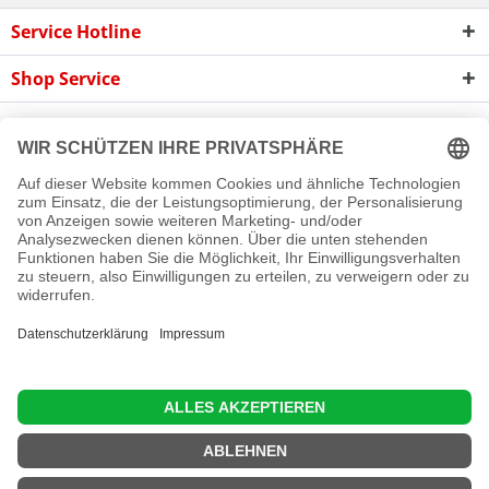
Service Hotline
Shop Service
Informationen
Newsletter
Cookie-Einstellungen
Newsletter
Reklamation
Kontakt
Versand und Zahlungsbedingungen
Rückgabe
© 2016 - 2026 Rollladen A bis Z GmbH
Diese Website benutzt Cookies, die für den technischen Betrieb
der Website erforderlich sind und stets gesetzt werden.
Andere Cookies, die den Komfort bei Benutzung dieser Website
erhöhen, der Direktwerbung dienen oder die Interaktion mit
anderen Websites und sozialen Netzwerken vereinfachen
sollen, werden nur mit Ihrer Zustimmung gesetzt.
Mehr Informationen