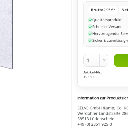
Brutto
2,95 €*
Ne
Qualitätsprodukt
Schneller Versand
Hervorragender Serv
Sicher & zuverlässig 
Artikel-Nr.:
195500
Information zur Produktsi
SELVE GmbH &amp; Co. K
Werdohler Landstraße 28
58513 Lüdenscheid
+49 (0) 2351 925-0