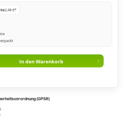
tto
2,48 €*
ice
verpackt
In den
Warenkorb
cherheitsverordnung (GPSR)
G
6