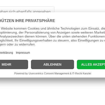
ben sich ebenfalls angesehen
mm