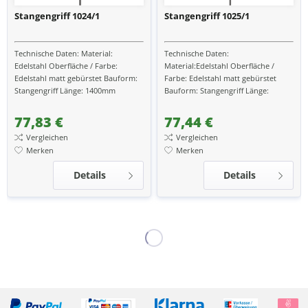
Stangengriff 1024/1
Stangengriff 1025/1
Technische Daten: Material:
Technische Daten:
Edelstahl Oberfläche / Farbe:
Material:Edelstahl Oberfläche /
Edelstahl matt gebürstet Bauform:
Farbe: Edelstahl matt gebürstet
Stangengriff Länge: 1400mm
Bauform: Stangengriff Länge:
Konsole: gerade passend zu Türen
1600mm Konsole: gerade passend
aus: Aluminium passend zu...
zu Türen aus: Aluminium passend
77,83 €
77,44 €
zu...
Vergleichen
Vergleichen
Merken
Merken
Details
Details