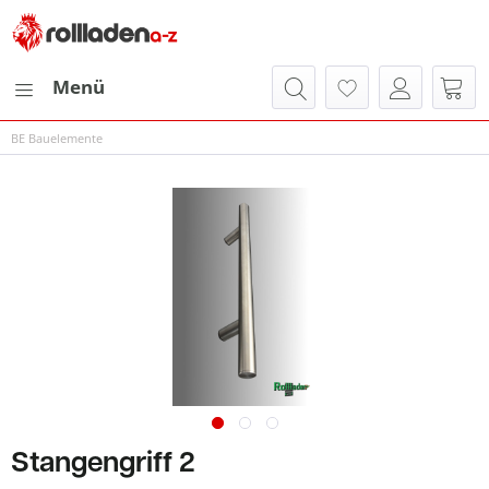
Menü
BE Bauelemente
Stangengriff 2