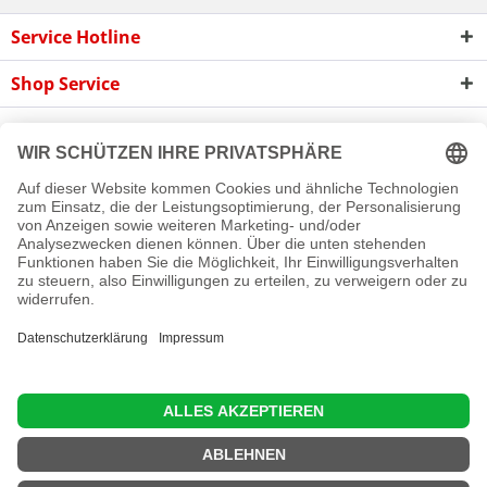
Service Hotline
Shop Service
Informationen
Newsletter
Cookie-Einstellungen
Newsletter
Reklamation
Kontakt
Versand und Zahlungsbedingungen
Rückgabe
© 2016 - 2026 Rollladen A bis Z GmbH
Diese Website benutzt Cookies, die für den technischen Betrieb
der Website erforderlich sind und stets gesetzt werden.
Andere Cookies, die den Komfort bei Benutzung dieser Website
erhöhen, der Direktwerbung dienen oder die Interaktion mit
anderen Websites und sozialen Netzwerken vereinfachen
sollen, werden nur mit Ihrer Zustimmung gesetzt.
Mehr Informationen