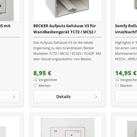
55 mit
BECKER Aufputz Gehäuse V3 für
Somfy Rol
Wandbediengerät TC72 / MC52 /
Uno(Nachf.
EC62 P / EC62 S
Das Aufputz Gehäuse V3 ist die ideale
Highlights ✔
Ergänzung zu den brandneuen Becker
Sie einen ver
Modellen TC72 / MC52 / EC62S / EC62P. Mit
Markisenantr
dem Steuerungszubehör von Becker,
HOCH-, HERUN
hergestellt in Deutschland,...
Rollladen/Mark
8,95 €
14,95 €
Vergleichen
Vergleich
Merken
Merken
Details