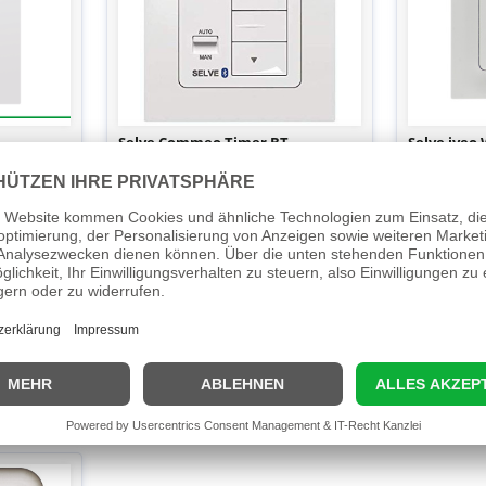
Selve Commeo Timer BT
Selve iveo 
schreibung
Selvve commeo Timer BT Funk
Funk-Wandsen
g,
Zeitschaltuhr für
Handbetrieb 
o Control
Gruppen-/Einzelsteuerung von bis zu 8
triebe
Funkempfängern, Einstellung über
gerüstet...
Bluetooth-App, verkehrsweiß commeo
Funk-Zeitschaltuhr, die...
141,95 €
77,49 €
Vergleichen
Vergleich
Merken
Merken
Details