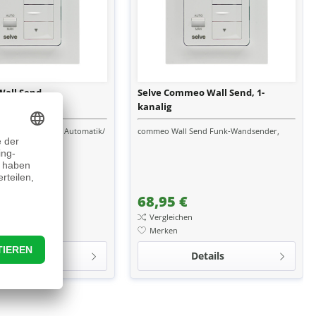
Wall Send
Selve Commeo Wall Send, 1-
kanalig
der, 1 Kanal mit Automatik/
commeo Wall Send Funk-Wandsender,
Umstellung
68,95 €
en
Vergleichen
Merken
Details
Details