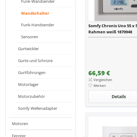
Funk-Wandsender
Wandschalter
Funk-Handsender
Somfy Chronis Uno 55 x 
Rahmen weiß 1870948
Sensoren
Gurtwickler
Gurte und Schnüre
66,59 €
Gurtführungen
Vergleichen
Motorlager
Merken
Motorzubehör
Details
Somfy Wellenadapter
Motoren
Fenster