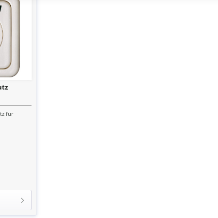
utz
tz für