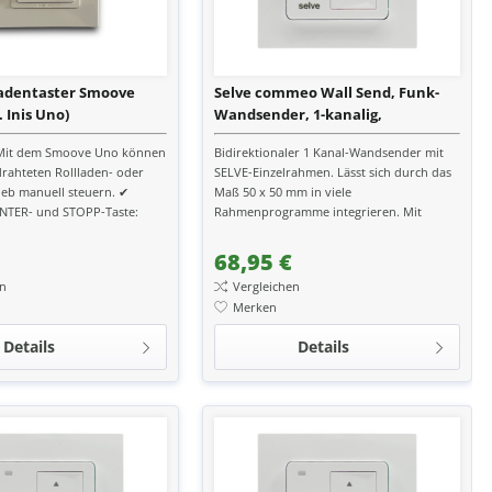
ladentaster Smoove
Selve commeo Wall Send, Funk-
 Inis Uno)
Wandsender, 1-kanalig,
alpinweiß/rein
 Mit dem Smoove Uno können
Bidirektionaler 1 Kanal-Wandsender mit
drahteten Rollladen- oder
SELVE-Einzelrahmen. Lässt sich durch das
ieb manuell steuern. ✔
Maß 50 x 50 mm in viele
TER- und STOPP-Taste:
Rahmenprogramme integrieren. Mit
ise leicht in...
Schiebeschalter zum einfachen
Abschalten...
68,95 €
en
Vergleichen
Merken
Details
Details