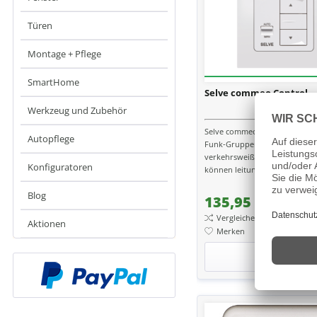
Türen
Montage + Pflege
SmartHome
Selve commeo Control
Werkzeug und Zubehör
Selve commeo Control Kurzbe
Autopflege
Funk-Gruppen/Einzelsteuerun
verkehrsweiß Mit dem comme
Konfiguratoren
können leitungsgebundene An
einfach mit commeo Funk nach
Blog
135,95 €
Vergleichen
Aktionen
Merken
Details